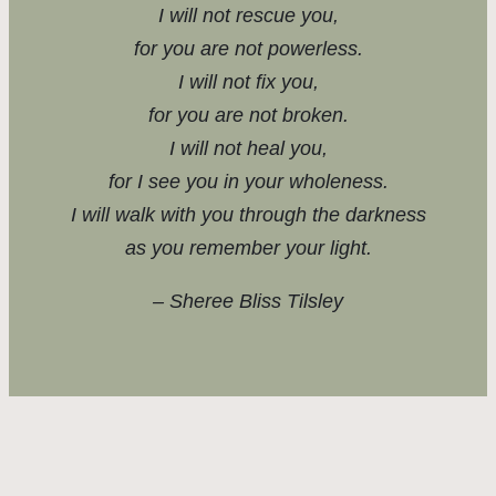
I will not rescue you,
for you are not powerless.
I will not fix you,
for you are not broken.
I will not heal you,
for I see you in your wholeness.
I will walk with you through the darkness
as you remember your light.
– Sheree Bliss Tilsley