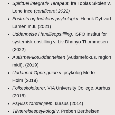
Spirituel integrativ Terapeut
, fra Tobias Skolen v.
Lene Ince (c
ertificeret 2022)
Fostrets og fødslens psykologi
v. Henrik Dybvad
Larsen m.fl. (2021)
Uddannelse i familieopstilling,
ISFO Institut for
systemisk opstilling v. Liv Dhanyo Thommesen
(2022)
AutismePilotUddannelsen
(Autismefokus, region
midt), (2019)
Uddannet Oppe-guide
v. psykolog Mette
Holm (2019)
Folkeskolelærer,
VIA University College, Aarhus
(2016)
Psykisk førstehjælp
, kursus (2014)
Tilværelsespsykologi
v. Preben Berthelsen