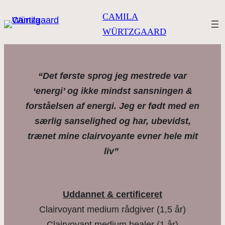
CAMILA
WÜRTZGAARD
“Det første sprog jeg mestrede var
‘energi’ og ikke mindst sansningen &
forståelsen af energi. Jeg er født med en
særlig sanselighed og har, ubevidst,
trænet mine clairvoyante evner hele mit
liv”
Uddannet & certificeret
Clairvoyant medium rådgiver (1,5 år)
Clairvoyant medium healer (1 år)