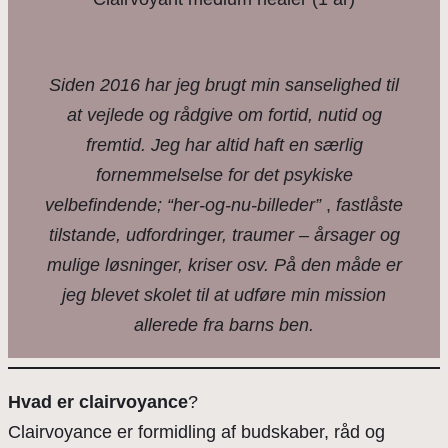
Siden 2016 har jeg brugt min sanselighed til
at vejlede og rådgive om fortid, nutid og
fremtid. Jeg har altid haft en særlig
fornemmelselse for det psykiske
velbefindende;
“her-og-nu-billeder”
,
fastlåste
tilstande, udfordringer, traumer – årsager og
mulige løsninger, kriser osv. På den måde er
jeg blevet skolet til at udføre min mission
allerede fra barns ben.
Hvad er clairvoyance
?
Clairvoyance er formidling af budskaber, råd og